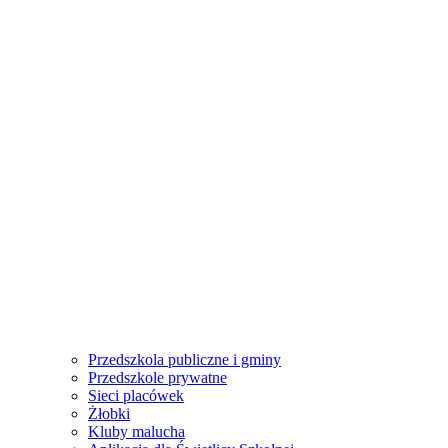
Przedszkola publiczne i gminy
Przedszkole prywatne
Sieci placówek
Żłobki
Kluby malucha