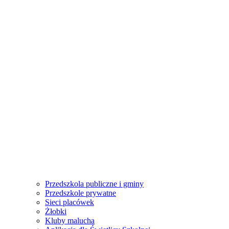
Przedszkola publiczne i gminy
Przedszkole prywatne
Sieci placówek
Żłobki
Kluby malucha